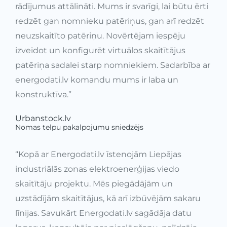
rādījumus attālināti. Mums ir svarīgi, lai būtu ērti
redzēt gan nomnieku patēriņus, gan arī redzēt
neuzskaitīto patēriņu. Novērtējam iespēju
izveidot un konfigurēt virtuālos skaitītājus
patēriņa sadalei starp nomniekiem. Sadarbība ar
energodati.lv komandu mums ir laba un
konstruktīva.”
Urbanstock.lv
Nomas telpu pakalpojumu sniedzējs
“Kopā ar Energodati.lv īstenojām Liepājas
industriālās zonas elektroenerģijas viedo
skaitītāju projektu. Mēs piegādājām un
uzstādījām skaitītājus, kā arī izbūvējām sakaru
līnijas. Savukārt Energodati.lv sagādāja datu