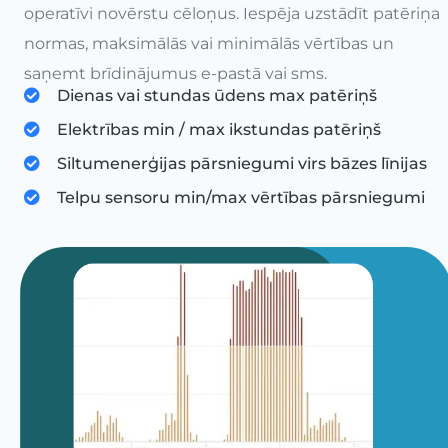
operatīvi novērstu cēloņus. Iespēja uzstādīt patēriņa
normas, maksimālās vai minimālās vērtības un
saņemt brīdinājumus e-pastā vai sms.
Dienas vai stundas ūdens max patēriņš
Elektrības min / max ikstundas patēriņš
Siltumenerģijas pārsniegumi virs bāzes līnijas
Telpu sensoru min/max vērtības pārsniegumi