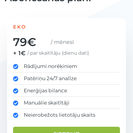
EKO
79€
/ mēnesī
+ 1€
/ par skaitītāju (dienu dati)
Rādījumi norēķiniem
Patēriņu 24/7 analīze
Enerģijas bilance
Manuālie skaitītāji
Neierobežots lietotāju skaits