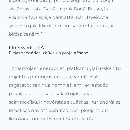
logerus, konsultēja par pieslēgšanu, palīdzēja
sistēmas iestatīšanā un palaišanā. Patika, ka
visus darbus spēja darīt attālināti. Izveidotā
sistēma gala klientiem ļauj saņemt rēķinus ar
biržas cenām.”
Elnetworks SIA
Elektroapgādes izbūve un projektēšana
"Izmantojam energodati platformu, lai uzskaitītu
objektos patēriņus un būtu vienkāršāk
sagatavot rēķinus nomniekiem. Ieviešot šo
pakalpojumu, esam sakārtojuši savu
saimniecību, ir novērstas situācijas, kur enerģijas
izmaksas nav attiecinātas. Dati pieejami ērti
lietošanai un darbs norit daudz raitāk."