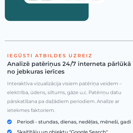
IEGŪSTI ATBILDES UZREIZ
Analizē patēriņus 24/7 interneta pārlūkā
no jebkuras ierīces
Interaktīva vizualizācija visiem patēriņa veidem –
elektrība, ūdens, siltums, gāze u.c. Patēriņu datu
pārskatīšana pa dažādiem periodiem. Analīze ar
ietekmes faktoriem.
Periodi - stundas, dienas, nedēļas, mēneši, gadi
Skaitītāju un objektu "Google Search"