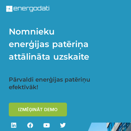
Skip
to
content
Nomnieku
enerģijas patēriņa
attālināta uzskaite
Pārvaldi enerģijas patēriņu
efektīvāk!
IZMĒĢINĀT DEMO
L
F
Y
T
i
a
o
w
n
c
u
i