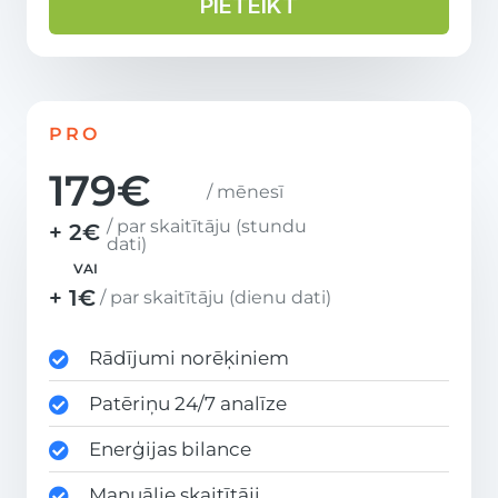
PIETEIKT
PRO
179€
/ mēnesī
/ par skaitītāju (stundu
+ 2€
dati)
VAI
+ 1€
/ par skaitītāju (dienu dati)
Rādījumi norēķiniem
Patēriņu 24/7 analīze
Enerģijas bilance
Manuālie skaitītāji