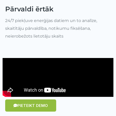
Pārvaldi ērtāk
24/7 piekļuve enerģijas datiem un to analīze,
skaitītāju pārvaldība, notikumu fiksēšana,
neierobežots lietotāju skaits
PIETEIKT DEMO