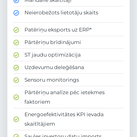
Manuālie skaitītāji
Neierobežots lietotāju skaits
Patēriņu eksports uz ERP*
Pārtēriņu brīdinājumi
ST jaudu optimizācija
Uzdevumu deleģēšana
Sensoru monitorings
Pārtēriņu analīze pēc ietekmes
faktoriem
Energoefektivitātes KPI ievada
skaitītājiem
Saules invertoru datu imports