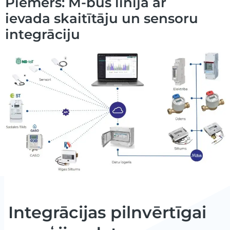
Piemērs: M-bus līnija ar
ievada skaitītāju un sensoru
integrāciju
Integrācijas pilnvērtīgai