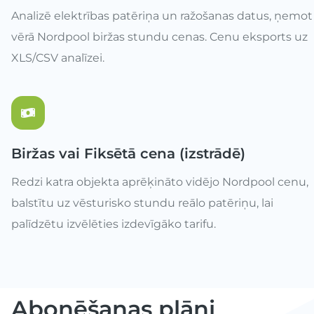
Analizē elektrības patēriņa un ražošanas datus, ņemot
vērā Nordpool biržas stundu cenas. Cenu eksports uz
XLS/CSV analīzei.
Biržas vai Fiksētā cena (izstrādē)
Redzi katra objekta aprēķināto vidējo Nordpool cenu,
balstītu uz vēsturisko stundu reālo patēriņu, lai
palīdzētu izvēlēties izdevīgāko tarifu.
Abonēšanas plāni